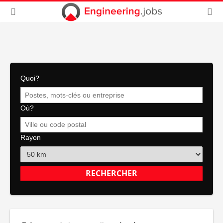
Quoi?
Où?
Rayon