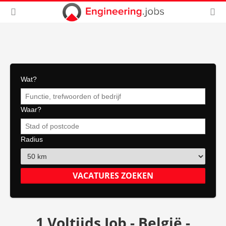
Wat?
Waar?
Radius
1 Voltijds Job - België -