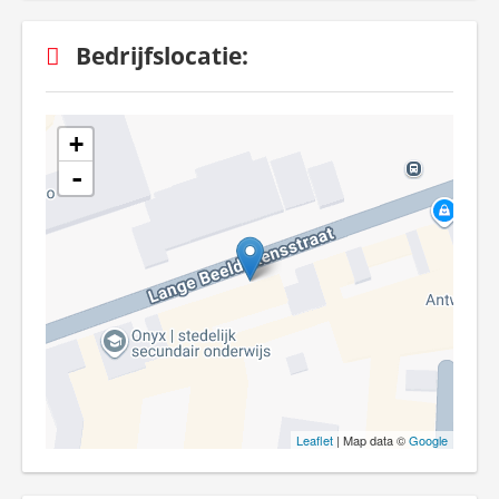
Bedrijfslocatie:
+
-
Leaflet
| Map data ©
Google