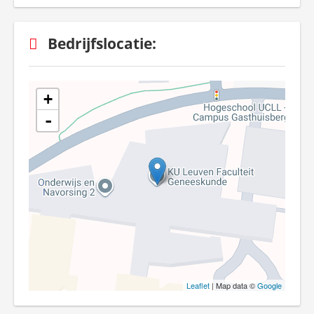
Bedrijfslocatie:
+
-
Leaflet
| Map data ©
Google