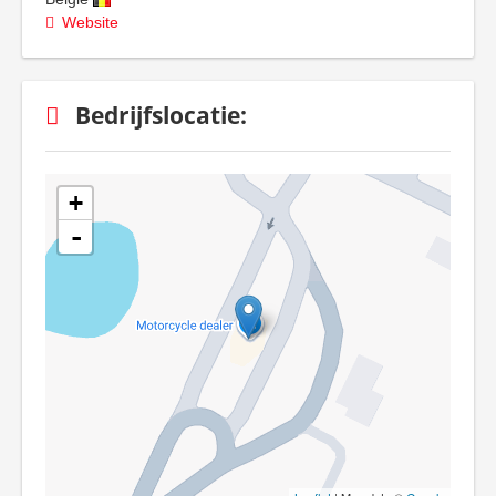
Website
Bedrijfslocatie:
+
-