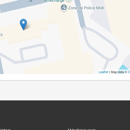
Leaflet
| Map data ©
G