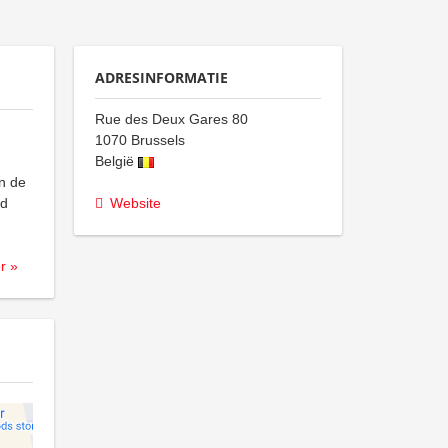
ADRESINFORMATIE
Rue des Deux Gares 80
1070
Brussels
België
an de
nd
Website
r »