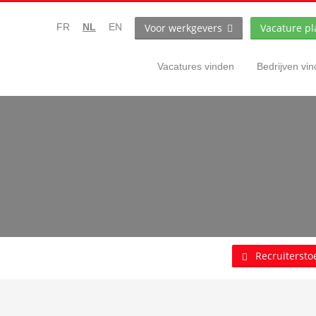
Voor werkgevers
Vacature pl
FR
NL
EN
Vacatures vinden
Bedrijven vi
Recruitersto