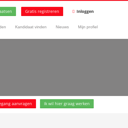
aatsen
Gratis registreren
Inloggen
nden
Kandidaat vinden
Nieuws
Mijn profiel
egang aanvragen
Ik wil hier graag werken