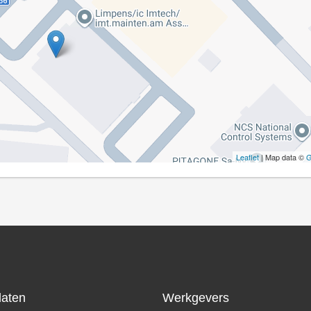
Leaflet
| Map data ©
G
daten
Werkgevers