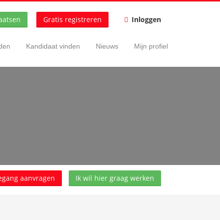
aatsen
Gratis registreren
Inloggen
nden
Kandidaat vinden
Nieuws
Mijn profiel
egang aanvragen
Ik wil hier graag werken