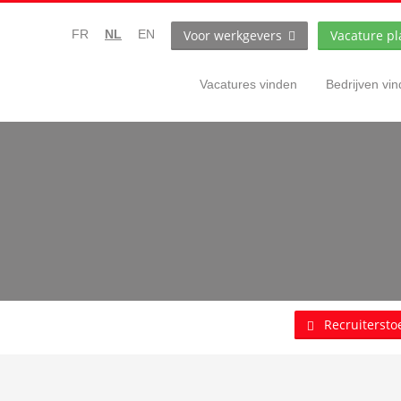
Voor werkgevers
Vacature pl
FR
NL
EN
Vacatures vinden
Bedrijven vi
h
Recruitersto