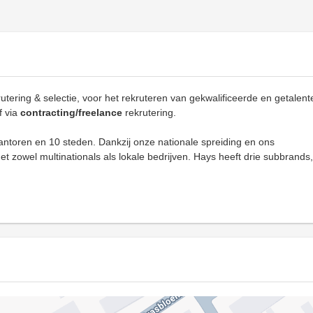
utering & selectie, voor het rekruteren van gekwalificeerde en getalen
f via
contracting/freelance
rekrutering.
ntoren en 10 steden. Dankzij onze nationale spreiding en ons
zowel multinationals als lokale bedrijven. Hays heeft drie subbrands,