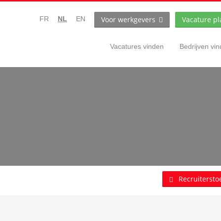
Voor werkgevers
Vacature pl
FR
NL
EN
Vacatures vinden
Bedrijven vi
Recruitersto