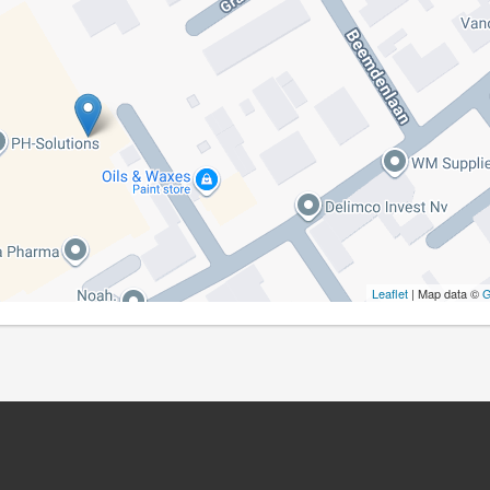
Leaflet
| Map data ©
G