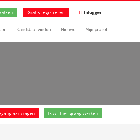
aatsen
Gratis registreren
Inloggen
nden
Kandidaat vinden
Nieuws
Mijn profiel
egang aanvragen
Ik wil hier graag werken