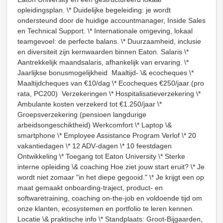
opleidingsplan. \* Duidelijke begeleiding: je wordt
ondersteund door de huidige accountmanager, Inside Sales
en Technical Support. \* Internationale omgeving, lokaal
teamgevoel: de perfecte balans. \* Duurzaamheid, inclusie
en diversiteit zijn kernwaarden binnen Eaton. Salaris \*
Aantrekkelijk maandsalaris, afhankelijk van ervaring. \*
Jaarlijkse bonusmogelijkheid ️ Maaltijd- \& ecocheques \*
Maaltijdcheques van €10/dag \* Ecocheques €250/jaar (pro
rata, PC200) ️ Verzekeringen \* Hospitalisatieverzekering \*
Ambulante kosten verzekerd tot €1.250/jaar \*
Groepsverzekering (pensioen langdurige
arbeidsongeschiktheid) Werkcomfort \* Laptop \&
smartphone \* Employee Assistance Program Verlof \* 20
vakantiedagen \* 12 ADV‑dagen \* 10 feestdagen
Ontwikkeling \* Toegang tot Eaton University \* Sterke
interne opleiding \& coaching Hoe ziet jouw start eruit? \* Je
wordt niet zomaar "in het diepe gegooid." \* Je krijgt een op
maat gemaakt onboarding‑traject, product‑ en
softwaretraining, coaching on‑the‑job en voldoende tijd om
onze klanten, ecosystemen en portfolio te leren kennen.
Locatie \& praktische info \* Standplaats: Groot‑Bijgaarden,