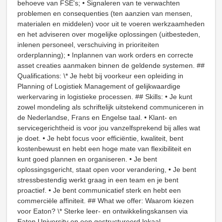
behoeve van FSE's; • Signaleren van te verwachten
problemen en consequenties (ten aanzien van mensen,
materialen en middelen) voor uit te voeren werkzaamheden
en het adviseren over mogelijke oplossingen (uitbesteden,
inlenen personeel, verschuiving in prioriteiten
orderplanning); • Inplannen van work orders en correcte
asset creaties aanmaken binnen de geldende systemen. ##
Qualifications: \* Je hebt bij voorkeur een opleiding in
Planning of Logistiek Management of gelijkwaardige
werkervaring in logistieke processen. ## Skills: • Je kunt
zowel mondeling als schriftelijk uitstekend communiceren in
de Nederlandse, Frans en Engelse taal. • Klant- en
servicegerichtheid is voor jou vanzelfsprekend bij alles wat
je doet. • Je hebt focus voor efficiëntie, kwaliteit, bent
kostenbewust en hebt een hoge mate van flexibiliteit en
kunt goed plannen en organiseren. • Je bent
oplossingsgericht, staat open voor verandering, • Je bent
stressbestendig werkt graag in een team en je bent
proactief. • Je bent communicatief sterk en hebt een
commerciële affiniteit. ## What we offer: Waarom kiezen
voor Eaton? \* Sterke leer- en ontwikkelingskansen via
Eaton University en een gestructureerd lokaal